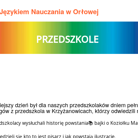
m Językiem Nauczania w Orłowej
PRZEDSZKOLE
iejszy dzień był dla naszych przedszkolaków dniem pełn
gów z przedszkola w Krzyżanowicach, którzy odwiedzili 
dszkolacy wysłuchali historię powstania📚 bajki o Koziołku Ma
dzieli się kto to jest pisarz i jak powstają ilustracje.