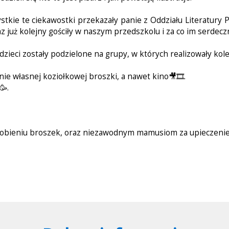
stkie te ciekawostki przekazały panie z Oddziału Literatury P
az już kolejny gościły w naszym przedszkolu i za co im serdecz
zieci zostały podzielone na grupy, w których realizowały kole
ie własnej koziołkowej broszki, a nawet kino🎥🎞.
🥳.
 robieniu broszek, oraz niezawodnym mamusiom za upieczenie