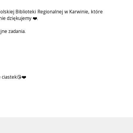
olskiej Biblioteki Regionalnej w Karwinie, które
nie dziękujemy ❤️.
jne zadania.
 ciastek😘❤️