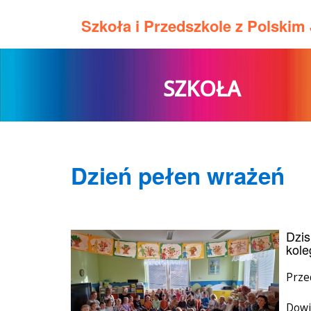
Szkoła i Przedszkole z Polski
SZKOŁA
Dzień pełen wrażeń
Dzis
kole
Prze
Dowie