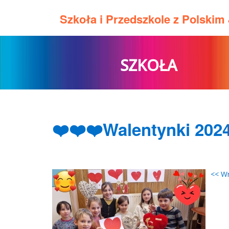
Szkoła i Przedszkole z Polski
SZKOŁA
❤️❤️❤️Walentynki 2024
<< W