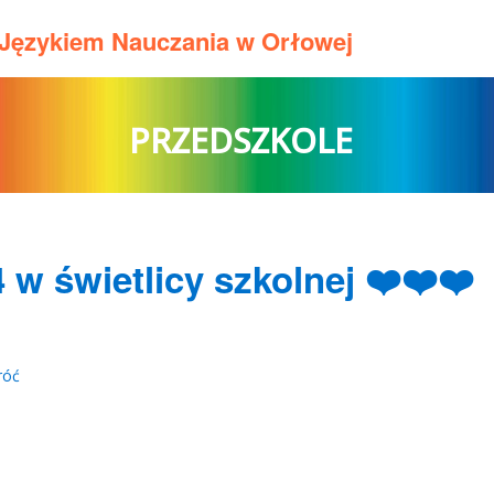
m Językiem Nauczania w Orłowej
PRZEDSZKOLE
 w świetlicy szkolnej ❤️❤️❤️
róć