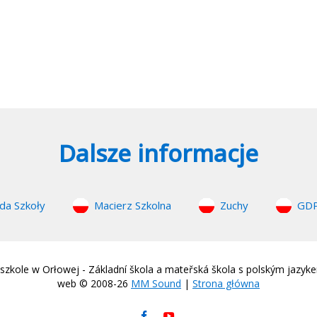
Dalsze informacje
da Szkoły
Macierz Szkolna
Zuchy
GD
zkole w Orłowej - Základní škola a mateřská škola s polským jazyk
web © 2008-26
MM Sound
|
Strona główna