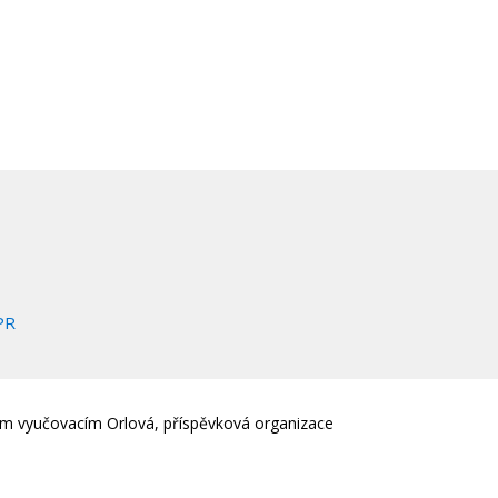
PR
em vyučovacím Orlová, příspěvková organizace