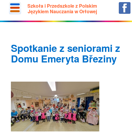
Szkoła i Przedszkole z Polskim
Językiem Nauczania w Orłowej
Spotkanie z seniorami z
Domu Emeryta Březiny