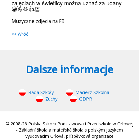
zajęciach w świetlicy można uznać za udany
😁💪🫶👍👏
Muzyczne zdjęcia na FB.
<< Wróć
Dalsze informacje
Rada Szkoły
Macierz Szkolna
Zuchy
GDPR
© 2008-26 Polska Szkoła Podstawowa i Przedszkole w Orłowej
- Základní škola a mateřská škola s polským jazykem
vyučovacím Orlová, příspěvková organizace