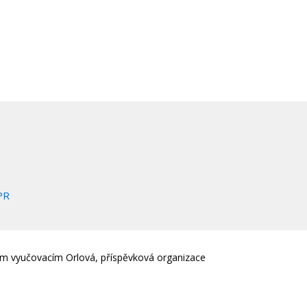
PR
em vyučovacím Orlová, příspěvková organizace