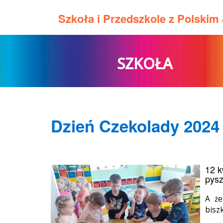
Szkoła i Przedszkole z Polski
SZKOŁA
Dzień Czekolady 2024 
12 k
pysz
A że
bisz