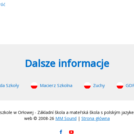
róć
Dalsze informacje
da Szkoły
Macierz Szkolna
Zuchy
GD
zkole w Orłowej - Základní škola a mateřská škola s polským jazyk
web © 2008-26
MM Sound
|
Strona główna