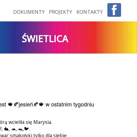
DOKUMENTY
PROJEKTY
KONTAKTY
ŚWIETLICA
jest 🍁🍂jesień🍂🍁 w ostatnim tygodniu
rą wcieliła się Marysia.
🐇, 🦔, 🐀,🐦.
ować smakołyki tylko dla siebie.