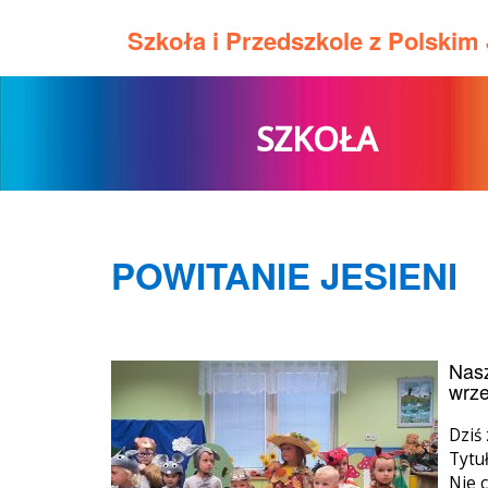
Szkoła i Przedszkole z Polski
SZKOŁA
POWITANIE JESIENI
Nasz
wrze
Dziś 
Tytuł
Nie c