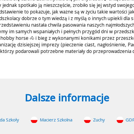
 jednak spotkało ją nieszczęście, zrobiło się jej wstyd swojego
dstawienie to pokazuje, jak ważne są w życiu takie wartości ja
szkolacy dobrze o tym wiedzą i z myślą o innych upiekli dla si
rzedstawieniu nastała chwila pasowania naszych najmłodszyc
ymy im samych wspaniałych i pełnych przygód dni w przedszk
 hobby horse 🐴 i bieg z wykonanymi konikami przez przeszk
zację dzisiejszej imprezy (pieczenie ciast, nagłośnienie, 
m którzy podarowali potrzebne materiały do przeprowadzenia d
Dalsze informacje
da Szkoły
Macierz Szkolna
Zuchy
GD