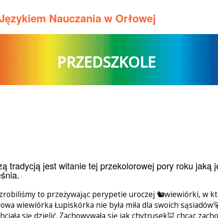
m Językiem Nauczania w Orłowej
PRZEDSZKOLE
ą tradycją jest witanie tej przekolorowej pory roku jaką 
śnia.
zrobiliśmy to przeżywając perypetie uroczej 🐿wiewiórki, w któ
owa wiewiórka Łupiskórka nie była miła dla swoich sąsiadów🐻, 
hciała się dzielić. Zachowywała się jak chytrusek🦊 chcąc zach