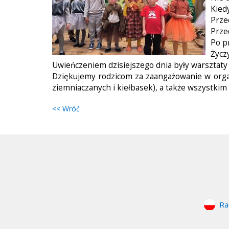
Kiedy
Prze
Przed
Po p
Życz
Uwieńczeniem dzisiejszego dnia były warsztaty
Dziękujemy rodzicom za zaangażowanie w organi
ziemniaczanych i kiełbasek), a także wszystki
<< Wróć
Ra