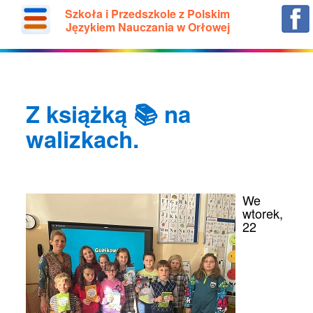
Szkoła i Przedszkole z Polskim
Językiem Nauczania w Orłowej
Z książką 📚 na
walizkach.
We
wtorek,
22