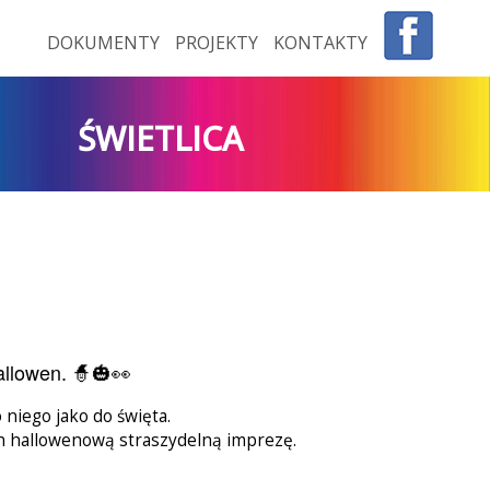
DOKUMENTY
PROJEKTY
KONTAKTY
ŚWIETLICA
Hallowen. 🧙🎃👀
 niego jako do święta.
ch hallowenową straszydelną imprezę.