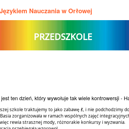
m Językiem Nauczania w Orłowej
PRZEDSZKOLE
 jest ten dzień, który wywołuje tak wiele kontrowersji - 
szej szkole traktujemy to jako zabawę 💃, i nie podchodzimy do
 Basia zorganizowała w ramach wspólnych zajęć integracyjny
 więc rewia strasznej mody, różnorakie konkursy i wyzwania.
gracja przebiegała wzorowo!