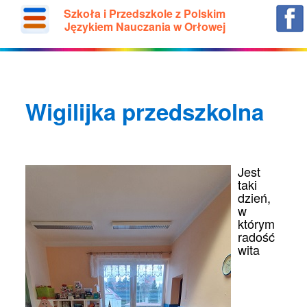
Szkoła i Przedszkole z Polskim
Językiem Nauczania w Orłowej
Wigilijka przedszkolna
Jest
taki
dzień,
w
którym
radość
wita