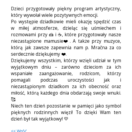
Dzieci przygotowały piękny program artystyczny,
który wywołał wiele pozytywnych emocji.
Po występie dziadkowie mieli okazję spędzić czas
w miłej atmosferze, dzieląc się uśmiechem i
rozmowami przy 🍰 i ☕, które przygotowały nasze
niezastąpione mamusie❤️. A także przy muzyce,
którą jak zawsze zapewnia nam p. Mračna za co
serdecznie dziękujemy ❤️.
Dziękujemy wszystkim, którzy wzięli udział w tym
wyjątkowym dniu – zarówno dzieciom za ich
wspaniałe zaangażowanie, rodzicom, którzy
pomagali podczas uroczystości jak i
niezastąpionym dziadkom za ich obecność oraz
miłość, którą każdego dnia obdarzają swoje wnuki.
🥰
Niech ten dzień pozostanie w pamięci jako symbol
pięknych rodzinnych więzi! To dzięki Wam ten
dzień był tak wyjątkowy! 💛
<< Wróć