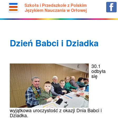
Szkoła i Przedszkole z Polskim
Językiem Nauczania w Orłowej
Dzień Babci i Dziadka
30.1
odbyła
się
wyjątkowa uroczystość z okazji Dnia Babci i
Dziadka.