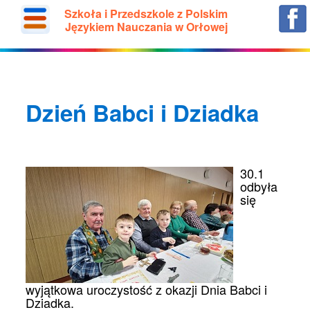
Szkoła i Przedszkole z Polskim
Językiem Nauczania w Orłowej
Dzień Babci i Dziadka
30.1
odbyła
się
wyjątkowa uroczystość z okazji Dnia Babci i
Dziadka.