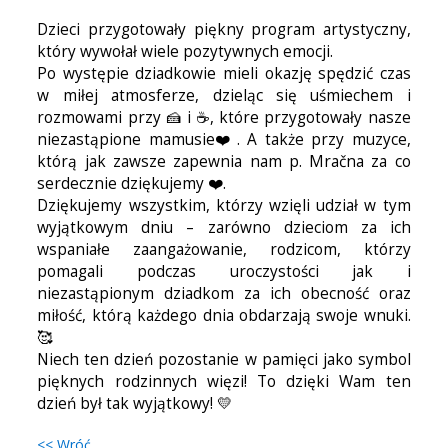
Dzieci przygotowały piękny program artystyczny,
który wywołał wiele pozytywnych emocji.
Po występie dziadkowie mieli okazję spędzić czas
w miłej atmosferze, dzieląc się uśmiechem i
rozmowami przy 🍰 i ☕, które przygotowały nasze
niezastąpione mamusie❤️. A także przy muzyce,
którą jak zawsze zapewnia nam p. Mračna za co
serdecznie dziękujemy ❤️.
Dziękujemy wszystkim, którzy wzięli udział w tym
wyjątkowym dniu – zarówno dzieciom za ich
wspaniałe zaangażowanie, rodzicom, którzy
pomagali podczas uroczystości jak i
niezastąpionym dziadkom za ich obecność oraz
miłość, którą każdego dnia obdarzają swoje wnuki.
🥰
Niech ten dzień pozostanie w pamięci jako symbol
pięknych rodzinnych więzi! To dzięki Wam ten
dzień był tak wyjątkowy! 💛
<< Wróć