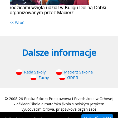
rodzicami wzięła udział w Kuligu Doliną Dobki
organizowanym przez Macierz.
<< Wróć
Dalsze informacje
Rada Szkoły
Macierz Szkolna
Zuchy
GDPR
© 2008-26 Polska Szkoła Podstawowa i Przedszkole w Orłowej
- Základní škola a mateřská škola s polským jazykem
vyučovacím Orlová, příspěvková organizace
web © 2008-26
MM Sound
|
Strona główna