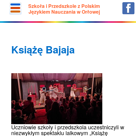
Szkoła i Przedszkole z Polskim
Językiem Nauczania w Orłowej
Książę Bajaja
Uczniowie szkoły i przedszkola uczestniczyli w
niezwykłym spektaklu lalkowym „Książę