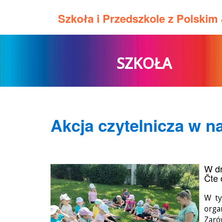
Szkoła i Przedszkole z Polski
SZKOŁA
Akcja czytelnicza w n
W dn
Čte 
W ty
orga
Zaró