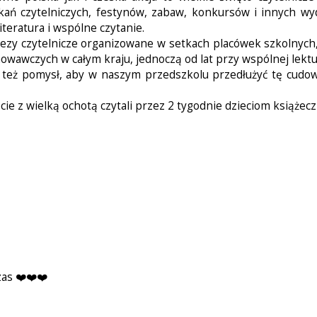
kań czytelniczych, festynów, zabaw, konkursów i innych wy
literatura i wspólne czytanie.
ezy czytelnicze organizowane w setkach placówek szkolnych, 
owawczych w całym kraju, jednoczą od lat przy wspólnej lektu
 też pomysł, aby w naszym przedszkolu przedłużyć tę cudown
cie z wielką ochotą czytali przez 2 tygodnie dzieciom książecz
as ❤️❤️❤️