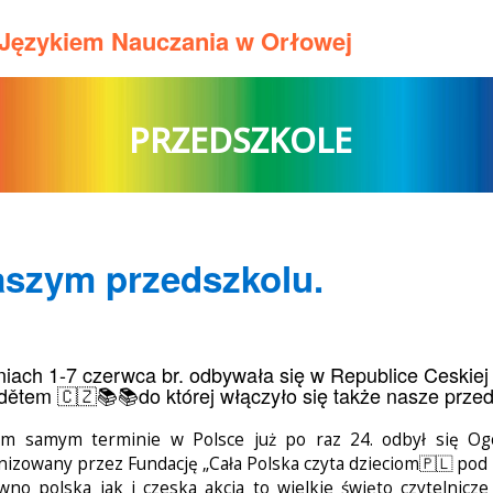
m Językiem Nauczania w Orłowej
PRZEDSZKOLE
aszym przedszkolu.
iach 1-7 czerwca br. odbywała się w Republice Ceskiej 
dětem 🇨🇿📚📚do której włączyło się także nasze przed
m samym terminie w Polsce już po raz 24. odbył się Ogó
nizowany przez Fundację „Cała Polska czyta dzieciom🇵🇱 pod h
wno polska jak i czeska akcja to wielkie święto czytelnicze