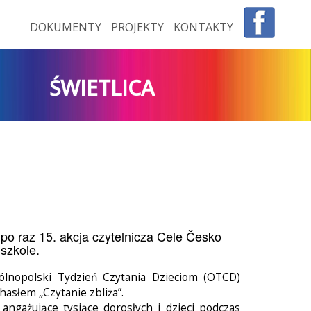
DOKUMENTY
PROJEKTY
KONTAKTY
ŚWIETLICA
po raz 15. akcja czytelnicza Cele Česko
szkole.
lnopolski Tydzień Czytania Dzieciom (OTCD)
asłem „Czytanie zbliża”.
 angażujące tysiące dorosłych i dzieci podczas