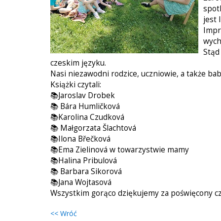
spot
jest 
Impr
wych
Stąd
czeskim języku.
Nasi niezawodni rodzice, uczniowie, a także bab
Książki czytali:
📚Jaroslav Drobek
📚 Bára Humličková
📚Karolina Czudková
📚 Małgorzata Šlachtová
📚Ilona Břečková
📚Ema Zielinová w towarzystwie mamy
📚Halina Pribulová
📚 Barbara Sikorová
📚Jana Wojtasová
Wszystkim gorąco dziękujemy za poświęcony cz
<< Wróć