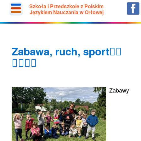
Szkoła i Przedszkole z Polskim
Językiem Nauczania w Orłowej
Zabawa, ruch, sport🤸‍♂️
🤾‍♂️🏃‍♂️
Zabawy