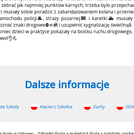
 zebrać jak najmniej punktów karnych, trzeba bylo przejecha
ci musiały sobie poradzić z zabandażowaniem kolana i przeni
amochodu policji🚔, straży pożarnej🚒 i karetki🚑 musiał
oznać znaki drogowe⛔️🚸🚳 i uzupełnić sygnalizację świetlną🚦.
oniec dzieci w praktyce pokazały na boisku ruchu drogowego, j
awo!👌💪
Dalsze informacje
da Szkoły
Macierz Szkolna
Zuchy
GD
zkole w Orłowej - Základní škola a mateřská škola s polským jazyk