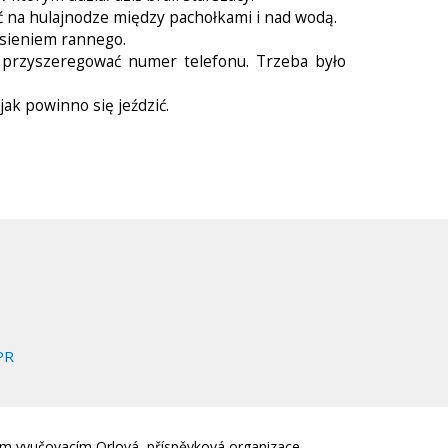
ć na hulajnodze między pachołkami i nad wodą.
esieniem rannego.
y przyszeregować numer telefonu. Trzeba było
ak powinno się jeździć.
PR
em vyučovacím Orlová, příspěvková organizace