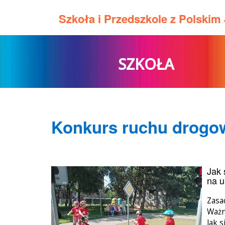
Szkoła i Przedszkole z Polski
SZKOŁA
Konkurs ruchu drogo
Jak 
na u
Zasa
Ważn
Jak 