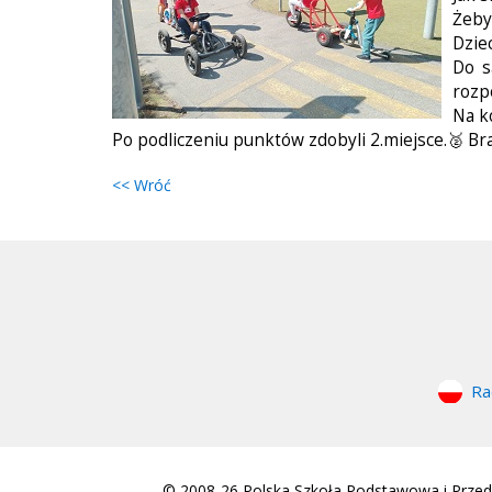
Żeby
Dzie
Do s
rozp
Na k
Po podliczeniu punktów zdobyli 2.miejsce.🥈 Br
<< Wróć
Ra
© 2008-26 Polska Szkoła Podstawowa i Przeds