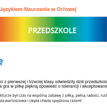
m Językiem Nauczania w Orłowej
PRZEDSZKOLE
ę
ci z pierwszej i trzeciej klasy odwiedziły dziś przedszko
a gra w piłkę piękną opowieść o tolerancji i akceptowani
kturze był czas na wspólną zabawę z piłką, pełną radości, ruchu
yła wartościowa i ciepła chwila spędzona razem!