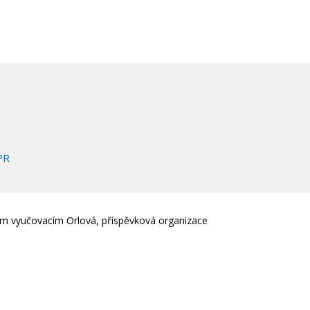
PR
em vyučovacím Orlová, příspěvková organizace