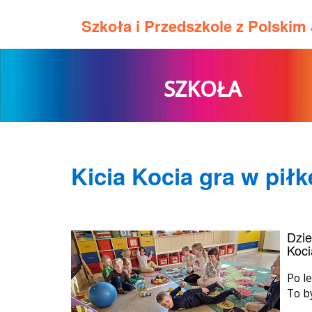
Szkoła i Przedszkole z Polski
SZKOŁA
Kicia Kocia gra w piłk
Dzie
Koci
Po le
To b