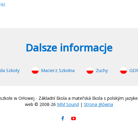
róć
Dalsze informacje
da Szkoły
Macierz Szkolna
Zuchy
GD
zkole w Orłowej - Základní škola a mateřská škola s polským jazyk
web © 2008-26
MM Sound
|
Strona główna