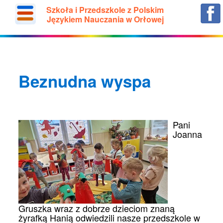
Szkoła i Przedszkole z Polskim
Językiem Nauczania w Orłowej
Beznudna wyspa
Pani
Joanna
Gruszka wraz z dobrze dzieciom znaną
żyrafką Hanią odwiedzili nasze przedszkole w