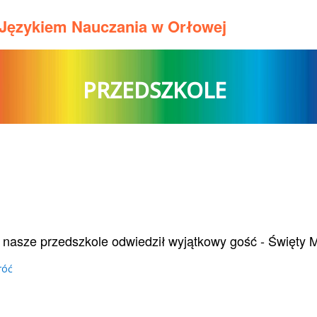
m Językiem Nauczania w Orłowej
PRZEDSZKOLE
u
 nasze przedszkole odwiedził wyjątkowy gość - Święty M
róć