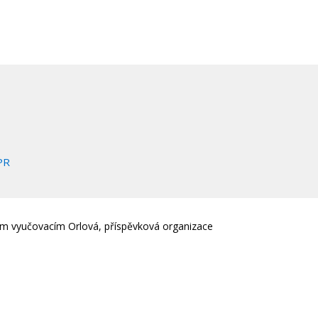
PR
em vyučovacím Orlová, příspěvková organizace