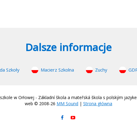
Dalsze informacje
da Szkoły
Macierz Szkolna
Zuchy
GD
zkole w Orłowej - Základní škola a mateřská škola s polským jazyk
web © 2008-26
MM Sound
|
Strona główna