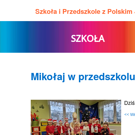
Szkoła i Przedszkole z Polski
SZKOŁA
Mikołaj w przedszkol
Dziś
<< W