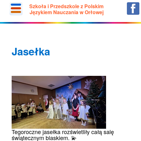
Szkoła i Przedszkole z Polskim
Językiem Nauczania w Orłowej
Jasełka
Tegoroczne jasełka rozświetliły całą salę
świątecznym blaskiem. 💫