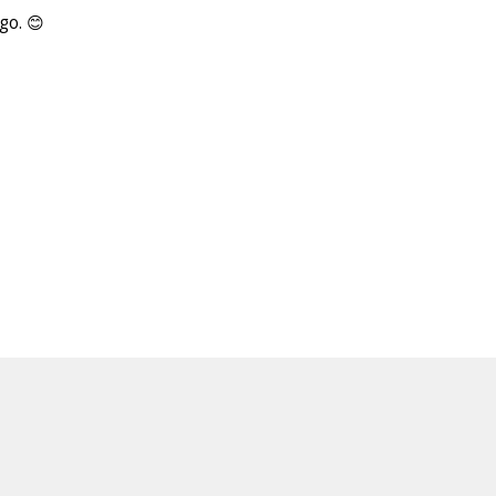
go. 😊