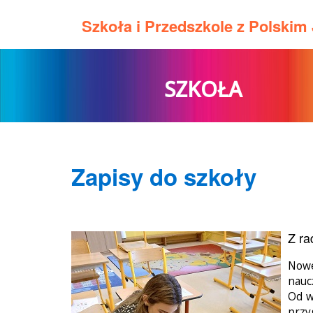
Szkoła i Przedszkole z Polski
SZKOŁA
Zapisy do szkoły
Z ra
Nowe
nauc
Od w
przy