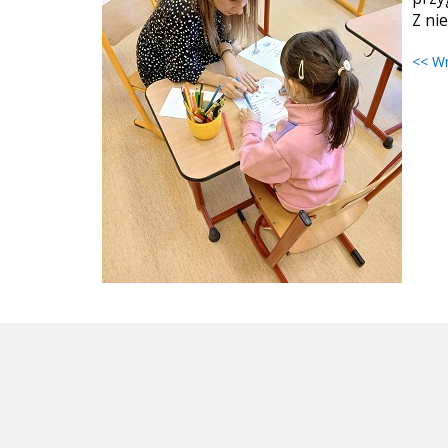
Z ni
<< W