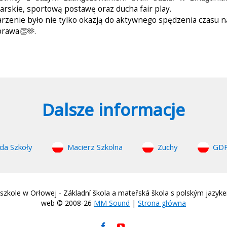
iarskie, sportową postawę oraz ducha fair play.
rzenie było nie tylko okazją do aktywnego spędzenia czasu na 
brawa👏🫶.
Dalsze informacje
da Szkoły
Macierz Szkolna
Zuchy
GD
zkole w Orłowej - Základní škola a mateřská škola s polským jazyk
web © 2008-26
MM Sound
|
Strona główna