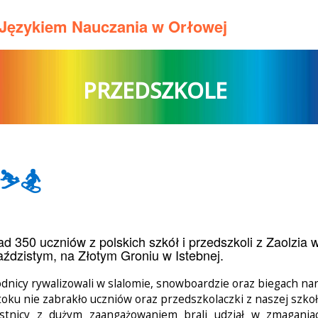
m Językiem Nauczania w Orłowej
PRZEDSZKOLE
⛷️🏂
d 350 uczniów z polskich szkół i przedszkoli z Zaolzia w
ździstym, na Złotym Groniu w Istebnej.
dnicy rywalizowali w slalomie, snowboardzie oraz biegach nar
toku nie zabrakło uczniów oraz przedszkolaczki z naszej szkoł
stnicy z dużym zaangażowaniem brali udział w zmaganiac