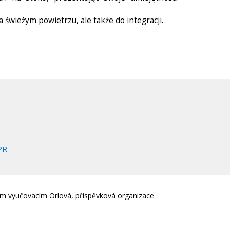
świeżym powietrzu, ale także do integracji.
PR
em vyučovacím Orlová, příspěvková organizace