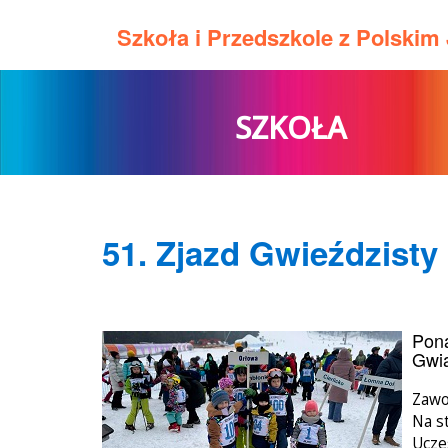
Szkoła i Przedszkole z Polski
SZKOŁA
51. Zjazd Gwieździsty 
Pona
Gwia
Zawo
Na s
Ucze