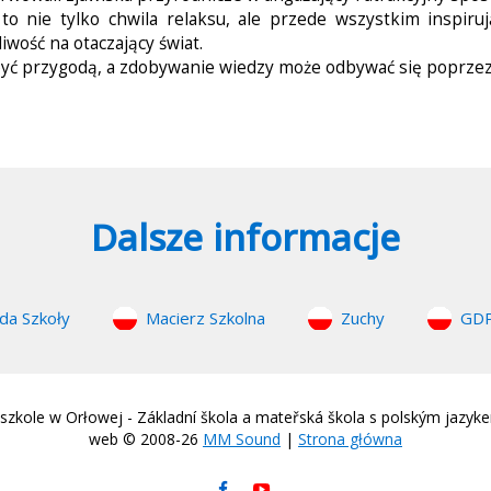
 to nie tylko chwila relaksu, ale przede wszystkim inspiruj
iwość na otaczający świat.
być przygodą, a zdobywanie wiedzy może odbywać się poprzez
Dalsze informacje
da Szkoły
Macierz Szkolna
Zuchy
GD
zkole w Orłowej - Základní škola a mateřská škola s polským jazyk
web © 2008-26
MM Sound
|
Strona główna