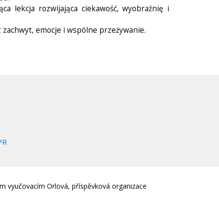
ąca lekcja rozwijająca ciekawość, wyobraźnię i
 zachwyt, emocje i wspólne przeżywanie.
PR
em vyučovacím Orlová, příspěvková organizace