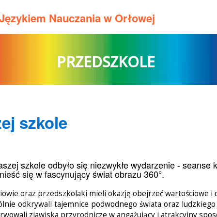
m Językiem Nauczania w Orłowej
PRZEDSZKOLE
ej szkole
szej szkole odbyło się niezwykłe wydarzenie - seanse k
nieść się w fascynujący świat obrazu 360°.
iowie oraz przedszkolaki mieli okazję obejrzeć wartościowe i
lnie odkrywali tajemnice podwodnego świata oraz ludzkiego c
rwowali zjawiska przyrodnicze w angażujący i atrakcyjny spos