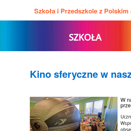
Szkoła i Przedszkole z Polski
SZKOŁA
Kino sferyczne w nasz
W na
prze
Uczn
Wspó
obse