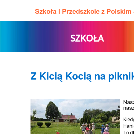
Szkoła i Przedszkole z Polski
SZKOŁA
Z Kicią Kocią na pikni
Nasz
nasz
Kied
Hani
To d