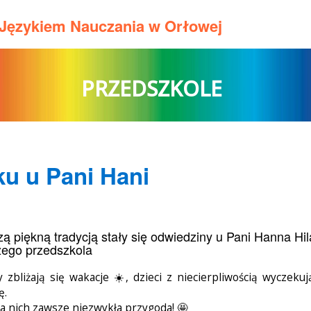
m Językiem Nauczania w Orłowej
PRZEDSZKOLE
ku u Pani Hani
ą piękną tradycją stały się odwiedziny u Pani Hanna Hila
ego przedszkola
y zbliżają się wakacje ☀️, dzieci z niecierpliwością wycze
ę.
la nich zawsze niezwykła przygoda! 🤩