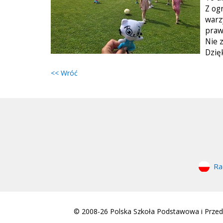
Z og
warz
praw
Nie 
Dzię
<< Wróć
Ra
© 2008-26 Polska Szkoła Podstawowa i Przeds