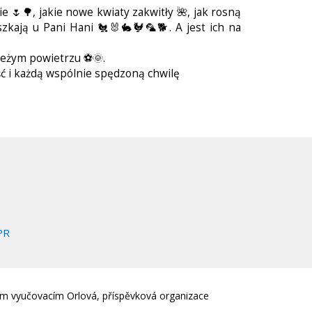
🌷🌳, jakie nowe kwiaty zakwitły 🌺, jak rosną
zkają u Pani Hani 🐔🐰🐇🐓🦜🐕. A jest ich na
ieżym powietrzu ⚽🌞.
ść i każdą wspólnie spędzoną chwilę
PR
em vyučovacím Orlová, příspěvková organizace