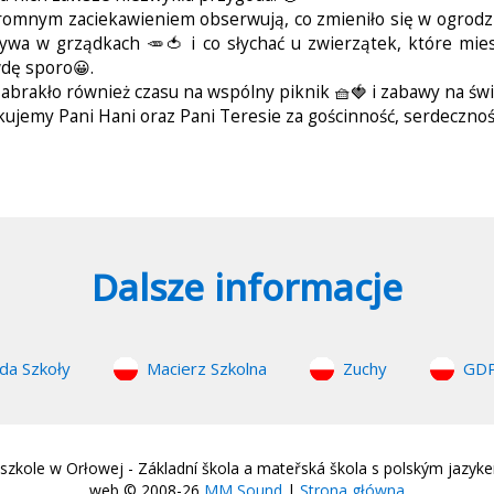
romnym zaciekawieniem obserwują, co zmieniło się w ogrodzie 
ywa w grządkach 🥕🍅 i co słychać u zwierzątek, które mies
dę sporo😀.
zabrakło również czasu na wspólny piknik 🧺🍓 i zabawy na św
kujemy Pani Hani oraz Pani Teresie za gościnność, serdeczno
Dalsze informacje
da Szkoły
Macierz Szkolna
Zuchy
GD
zkole w Orłowej - Základní škola a mateřská škola s polským jazyk
web © 2008-26
MM Sound
|
Strona główna