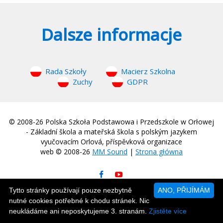
Dalsze informacje
Rada Szkoły
Macierz Szkolna
Zuchy
GDPR
© 2008-26 Polska Szkoła Podstawowa i Przedszkole w Orłowej
- Základní škola a mateřská škola s polským jazykem
vyučovacím Orlová, příspěvková organizace
web © 2008-26
MM Sound
|
Strona główna
Tytto stránky používají pouze nezbytně
ANO, PŘIJÍMÁM
nutné cookies potřebné k chodu stránek. Nic
neukládáme ani neposkytujeme 3. stranám.
Zjistěte více