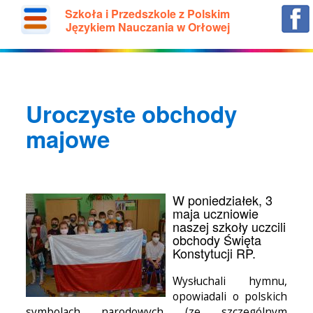
Szkoła i Przedszkole z Polskim
Językiem Nauczania w Orłowej
Uroczyste obchody
majowe
W poniedziałek, 3
maja uczniowie
naszej szkoły uczcili
obchody Święta
Konstytucji RP.
Wysłuchali hymnu,
opowiadali o polskich
symbolach narodowych (ze szczególnym