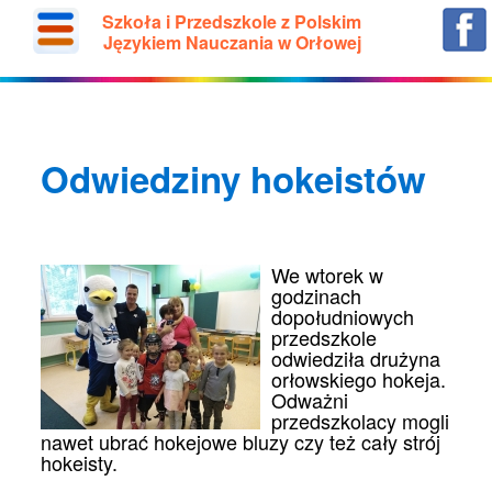
Szkoła i Przedszkole z Polskim
Językiem Nauczania w Orłowej
Odwiedziny hokeistów
We wtorek w
godzinach
dopołudniowych
przedszkole
odwiedziła drużyna
orłowskiego hokeja.
Odważni
przedszkolacy mogli
nawet ubrać hokejowe bluzy czy też cały strój
hokeisty.