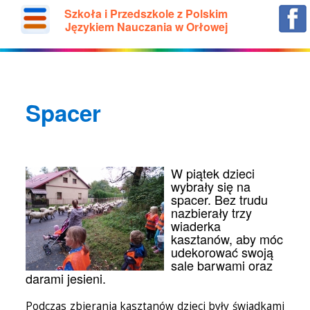
Szkoła i Przedszkole z Polskim
Językiem Nauczania w Orłowej
Spacer
W piątek dzieci
wybrały się na
spacer. Bez trudu
nazbierały trzy
wiaderka
kasztanów, aby móc
udekorować swoją
sale barwami oraz
darami jesieni.
Podczas zbierania kasztanów dzieci były świadkami