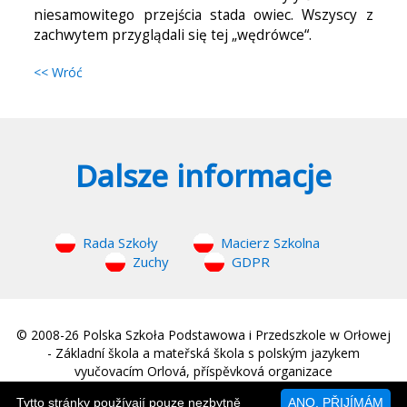
niesamowitego przejścia stada owiec. Wszyscy z
zachwytem przyglądali się tej „wędrówce“.
<< Wróć
Dalsze informacje
Rada Szkoły
Macierz Szkolna
Zuchy
GDPR
© 2008-26 Polska Szkoła Podstawowa i Przedszkole w Orłowej
- Základní škola a mateřská škola s polským jazykem
vyučovacím Orlová, příspěvková organizace
web © 2008-26
MM Sound
|
Strona główna
Tytto stránky používají pouze nezbytně
ANO, PŘIJÍMÁM