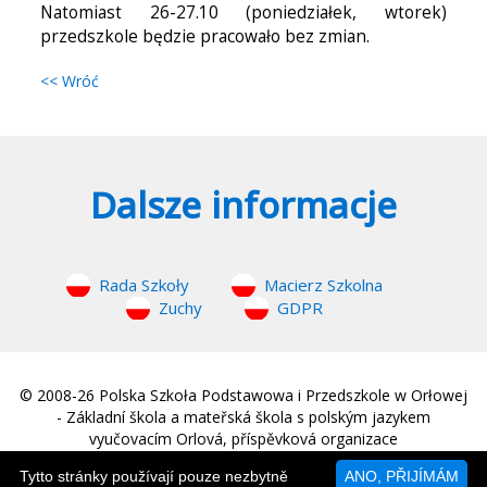
Natomiast 26-27.10 (poniedziałek, wtorek)
przedszkole będzie pracowało bez zmian.
<< Wróć
Dalsze informacje
Rada Szkoły
Macierz Szkolna
Zuchy
GDPR
© 2008-26 Polska Szkoła Podstawowa i Przedszkole w Orłowej
- Základní škola a mateřská škola s polským jazykem
vyučovacím Orlová, příspěvková organizace
web © 2008-26
MM Sound
|
Strona główna
Tytto stránky používají pouze nezbytně
ANO, PŘIJÍMÁM