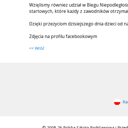
Wzięlismy również udział w Biegu Niepodległośc
startowych, które każdy z zawodników otrzymał
Dzięki przeżyciom dzisiejszego dnia dzieci od n
Zdjęcia na profilu facebookowym
<< Wróć
Ra
© 2008-26 Polska Szkoła Podstawowa i Przeds