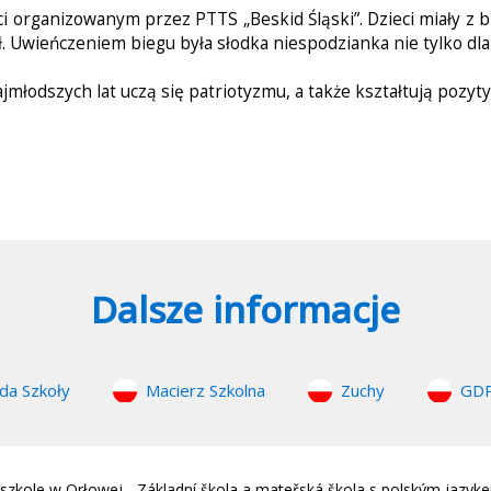
i organizowanym przez PTTS „Beskid Śląski”. Dzieci miały z 
. Uwieńczeniem biegu była słodka niespodzianka nie tylko dla
ajmłodszych lat uczą się patriotyzmu, a także kształtują pozy
Dalsze informacje
da Szkoły
Macierz Szkolna
Zuchy
GD
zkole w Orłowej - Základní škola a mateřská škola s polským jazyk