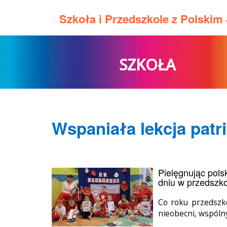
Szkoła i Przedszkole z Polski
SZKOŁA
Wspaniała lekcja pat
Pielęgnując pols
dniu w przedszko
Co roku przedszko
nieobecni, wspóln