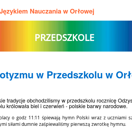
m Językiem Nauczania w Orłowej
PRZEDSZKOLE
riotyzmu w Przedszkolu w Or
kie tradycje obchodzilismy w przedszkolu rocznicę Odzy
lu królowała biel i czerwień - polskie barwy narodowe.
lacy o godz 11:11 śpiewają hymn Polski wraz z uczniami sz
ymi siłami dumnie zaśpiewaliśmy pierwszą zwrotkę hymnu.