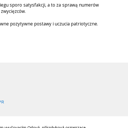
biegu sporo satysfakcji, a to za sprawą numerów
 zwycięzców.
tywne pozytywne postawy i uczucia patriotyczne.
PR
em vyučovacím Orlová, příspěvková organizace