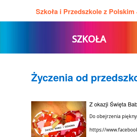
Szkoła i Przedszkole z Polski
SZKOŁA
Życzenia od przedszk
Z okazji Święta Ba
Do obejrzenia piękny
https://www.facebo