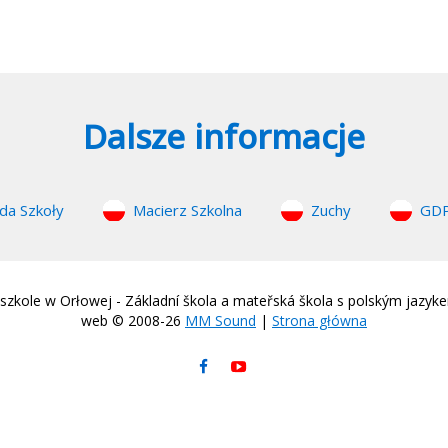
Dalsze informacje
da Szkoły
Macierz Szkolna
Zuchy
GD
zkole w Orłowej - Základní škola a mateřská škola s polským jazyk
web © 2008-26
MM Sound
|
Strona główna