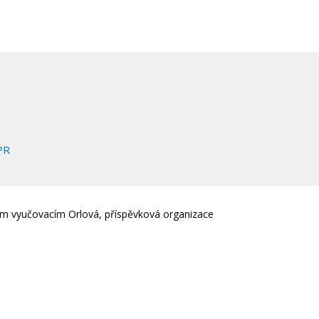
PR
em vyučovacím Orlová, příspěvková organizace