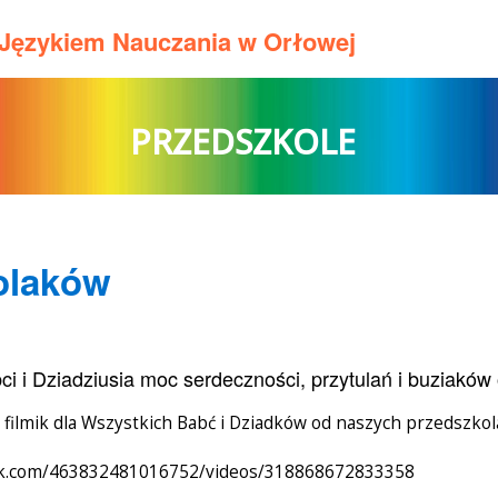
m Językiem Nauczania w Orłowej
PRZEDSZKOLE
olaków
bci i Dziadziusia moc serdeczności, przytulań i buziakó
 filmik dla Wszystkich Babć i Dziadków od naszych przedszko
ok.com/463832481016752/videos/318868672833358