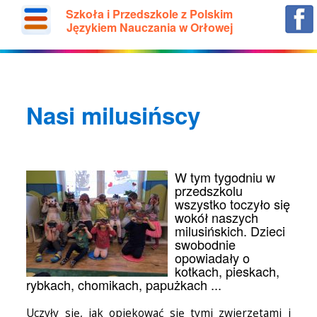
Szkoła i Przedszkole z Polskim
Językiem Nauczania w Orłowej
Nasi milusińscy
W tym tygodniu w
przedszkolu
wszystko toczyło się
wokół naszych
milusińskich. Dzieci
swobodnie
opowiadały o
kotkach, pieskach,
rybkach, chomikach, papużkach ...
Uczyły się, jak opiekować się tymi zwierzętami i