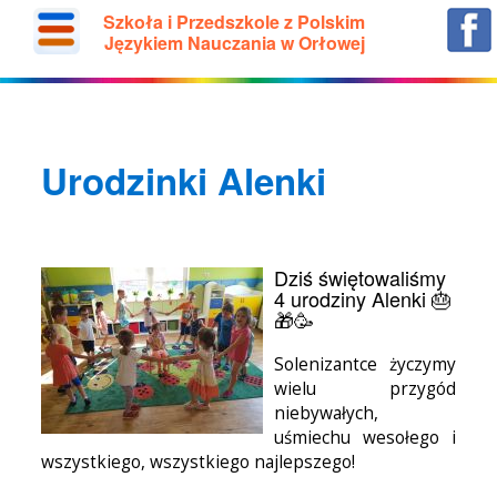
Szkoła i Przedszkole z Polskim
Językiem Nauczania w Orłowej
Urodzinki Alenki
Dziś świętowaliśmy
4 urodziny Alenki 🎂
🎁🥳
Solenizantce życzymy
wielu przygód
niebywałych,
uśmiechu wesołego i
wszystkiego, wszystkiego najlepszego!