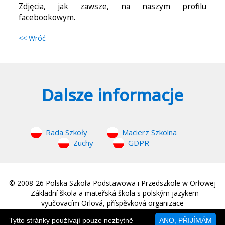
Zdjęcia, jak zawsze, na naszym profilu
facebookowym.
<< Wróć
Dalsze informacje
Rada Szkoły
Macierz Szkolna
Zuchy
GDPR
© 2008-26 Polska Szkoła Podstawowa i Przedszkole w Orłowej
- Základní škola a mateřská škola s polským jazykem
vyučovacím Orlová, příspěvková organizace
web © 2008-26
MM Sound
|
Strona główna
Tytto stránky používají pouze nezbytně
ANO, PŘIJÍMÁM