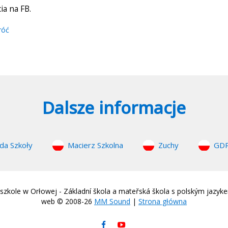
ia na FB.
róć
Dalsze informacje
da Szkoły
Macierz Szkolna
Zuchy
GD
zkole w Orłowej - Základní škola a mateřská škola s polským jazyk
web © 2008-26
MM Sound
|
Strona główna