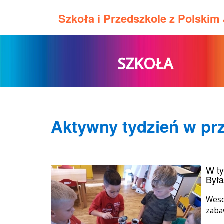
Szkoła i Przedszkole z Polski
SZKOŁA
Aktywny tydzień w pr
W ty
Była
Weso
zaba