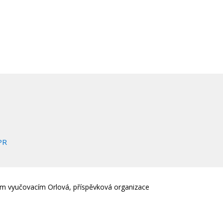
PR
em vyučovacím Orlová, příspěvková organizace