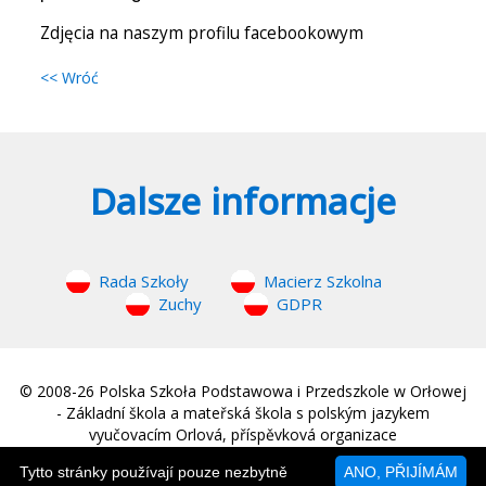
Zdjęcia na naszym profilu facebookowym
<< Wróć
Dalsze informacje
Rada Szkoły
Macierz Szkolna
Zuchy
GDPR
© 2008-26 Polska Szkoła Podstawowa i Przedszkole w Orłowej
- Základní škola a mateřská škola s polským jazykem
vyučovacím Orlová, příspěvková organizace
web © 2008-26
MM Sound
|
Strona główna
Tytto stránky používají pouze nezbytně
ANO, PŘIJÍMÁM