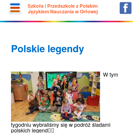
Szkoła i Przedszkole z Polskim
Językiem Nauczania w Orłowej
Polskie legendy
W tym
tygodniu wybraliśmy się w podróż śladami
polskich legend🧜‍♀️