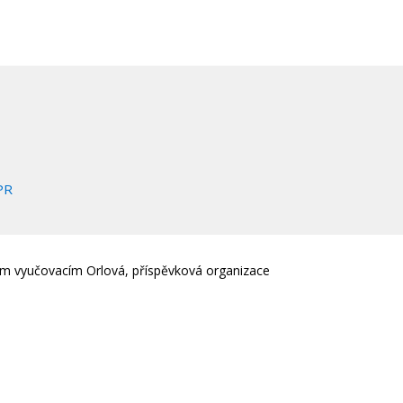
PR
em vyučovacím Orlová, příspěvková organizace