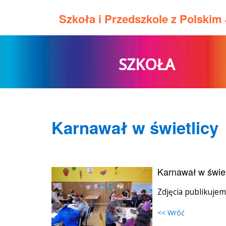
Szkoła i Przedszkole z Polski
SZKOŁA
Karnawał w świetlicy
Karnawał w świet
Zdjęcia publikuje
<< Wróć