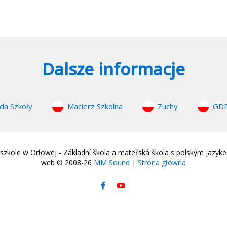
Dalsze informacje
da Szkoły
Macierz Szkolna
Zuchy
GD
zkole w Orłowej - Základní škola a mateřská škola s polským jazyk
web © 2008-26
MM Sound
|
Strona główna