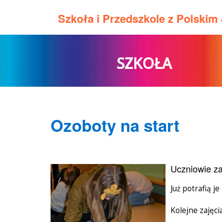
Szkoła i Przedszkole z Polski
SZKOŁA
Ozoboty na start
Uczniowie za
Już potrafią j
Kolejne zajęci