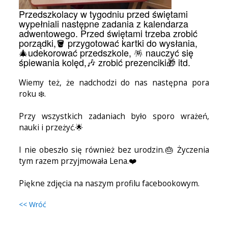
Przedszkolacy w tygodniu przed świętami
wypełniali następne zadania z kalendarza
adwentowego. Przed świętami trzeba zrobić
porządki,🪣 przygotować kartki do wysłania,
🎄udekorować przedszkole, 🪅 nauczyć się
śpiewania kolęd,🎶 zrobić prezenciki🎁 itd.
Wiemy też, że nadchodzi do nas następna pora
roku ❄️.
Przy wszystkich zadaniach było sporo wrażeń,
nauki i przeżyć.🌟
I nie obeszło się również bez urodzin.🎂 Życzenia
tym razem przyjmowała Lena.❤️
Piękne zdjęcia na naszym profilu facebookowym.
<< Wróć