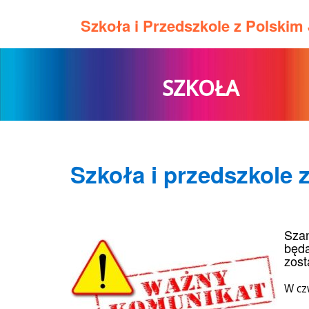
Szkoła i Przedszkole z Polski
SZKOŁA
Szkoła i przedszkole 
Szan
będą
zost
W cz