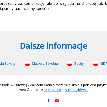
praszamy za komplikacje, ale ze względu na chorobę lub k
iązać sytuacji w inny sposób.
Dalsze informacje
da Szkoły
Macierz Szkolna
Zuchy
GD
zkole w Orłowej - Základní škola a mateřská škola s polským jazyk
web © 2008-26
MM Sound
|
Strona główna