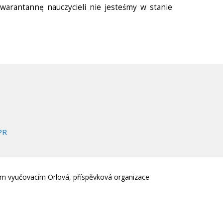
warantannę nauczycieli nie jesteśmy w stanie
PR
em vyučovacím Orlová, příspěvková organizace