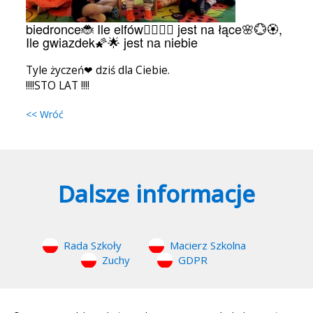
biedronce🐞 Ile elfów🧚‍♀️🧚‍♂️ jest na łące🌸💮🏵,
Ile gwiazdek🌠🌟 jest na niebie
Tyle życzeń❤ dziś dla Ciebie.
!!!!STO LAT !!!!
<< Wróć
Dalsze informacje
Rada Szkoły
Macierz Szkolna
Zuchy
GDPR