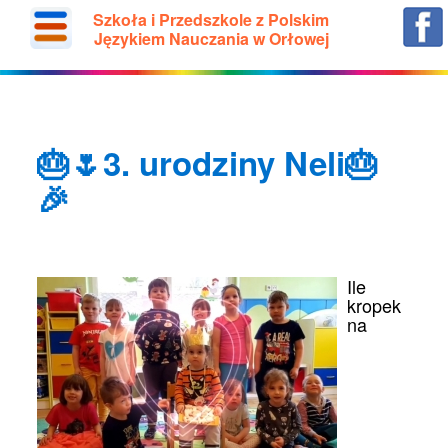
Szkoła i Przedszkole z Polskim
Językiem Nauczania w Orłowej
🎂🌷3. urodziny Neli🎂
🎉
Ile
kropek
na