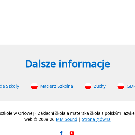
Dalsze informacje
da Szkoły
Macierz Szkolna
Zuchy
GD
zkole w Orłowej - Základní škola a mateřská škola s polským jazyk
web © 2008-26
MM Sound
|
Strona główna