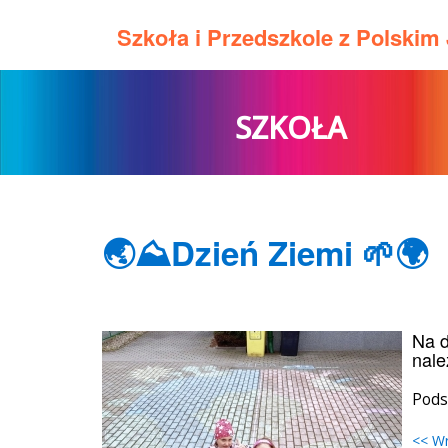
Szkoła i Przedszkole z Polski
SZKOŁA
🌏⛰Dzień Ziemi 🌱🌍
Na d
nale
Pods
<< W