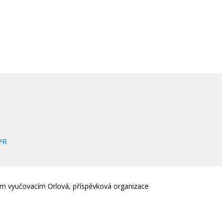
PR
em vyučovacím Orlová, příspěvková organizace