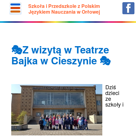
Szkoła i Przedszkole z Polskim
Językiem Nauczania w Orłowej
🎭Z wizytą w Teatrze
Bajka w Cieszynie 🎭
Dziś
dzieci
ze
szkoły i