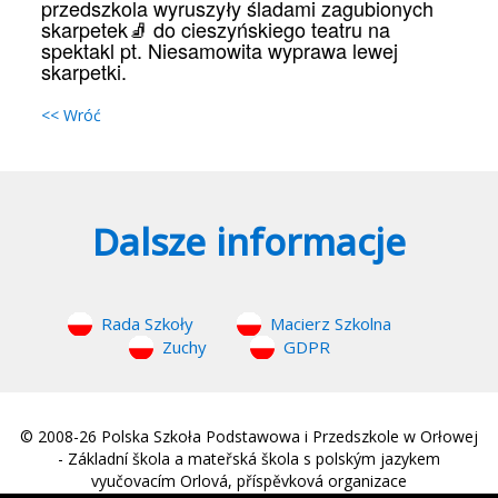
przedszkola wyruszyły śladami zagubionych
skarpetek🧦 do cieszyńskiego teatru na
spektakl pt. Niesamowita wyprawa lewej
skarpetki.
<< Wróć
Dalsze informacje
Rada Szkoły
Macierz Szkolna
Zuchy
GDPR
© 2008-26 Polska Szkoła Podstawowa i Przedszkole w Orłowej
- Základní škola a mateřská škola s polským jazykem
vyučovacím Orlová, příspěvková organizace