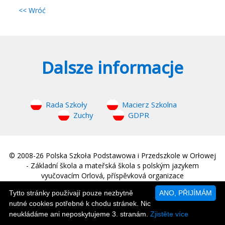
<< Wróć
Dalsze informacje
Rada Szkoły
Macierz Szkolna
Zuchy
GDPR
© 2008-26 Polska Szkoła Podstawowa i Przedszkole w Orłowej
- Základní škola a mateřská škola s polským jazykem
vyučovacím Orlová, příspěvková organizace
web © 2008-26
MM Sound
|
Strona główna
Tytto stránky používají pouze nezbytně
ANO, PŘIJÍMÁM
nutné cookies potřebné k chodu stránek. Nic
neukládáme ani neposkytujeme 3. stranám.
Zjistěte více