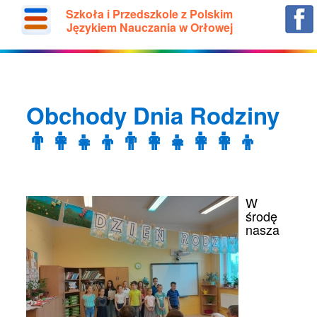
Szkoła i Przedszkole z Polskim
Językiem Nauczania w Orłowej
Obchody Dnia Rodziny
👨‍👩‍👧‍👦👨‍👩‍👧👩‍👩‍👦
W
środę
nasza