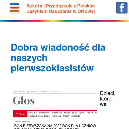
Szkoła i Przedszkole z Polskim
Językiem Nauczania w Orłowej
Dobra wiadoność dla
naszych
pierwszoklasistów
Dzieci,
które
we