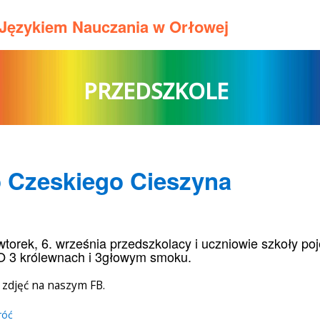
m Językiem Nauczania w Orłowej
PRZEDSZKOLE
o Czeskiego Cieszyna
torek, 6. września przedszkolacy i uczniowie szkoły po
 O 3 królewnach i 3głowym smoku.
a zdjęć na naszym FB.
róć