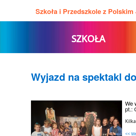
Szkoła i Przedszkole z Polski
SZKOŁA
Wyjazd na spektakl d
We w
pt.:
Kilk
<< W