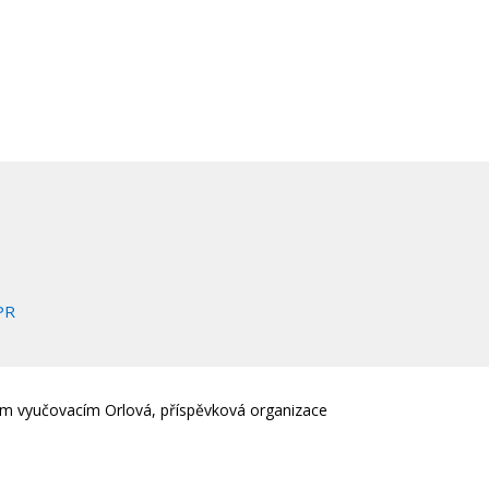
PR
em vyučovacím Orlová, příspěvková organizace