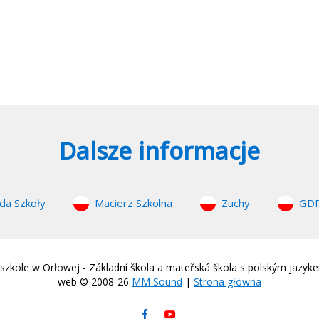
Dalsze informacje
da Szkoły
Macierz Szkolna
Zuchy
GD
zkole w Orłowej - Základní škola a mateřská škola s polským jazyk
web © 2008-26
MM Sound
|
Strona główna