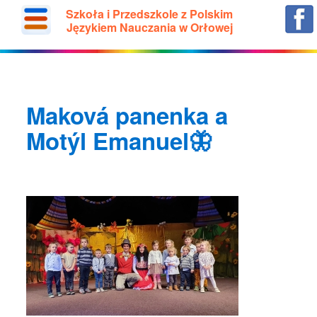
Szkoła i Przedszkole z Polskim
Językiem Nauczania w Orłowej
Maková panenka a
Motýl Emanuel🦋