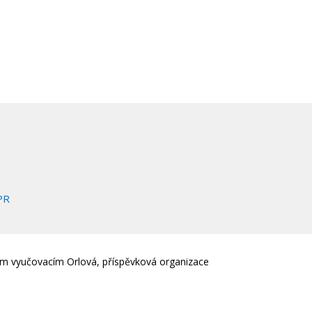
PR
em vyučovacím Orlová, příspěvková organizace