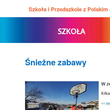
Szkoła i Przedszkole z Polski
SZKOŁA
Śnieżne zabawy
W ze
Kilka
<< W