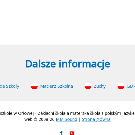
Dalsze informacje
da Szkoły
Macierz Szkolna
Zuchy
GD
zkole w Orłowej - Základní škola a mateřská škola s polským jazyk
web © 2008-26
MM Sound
|
Strona główna