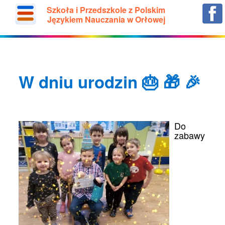
Szkoła i Przedszkole z Polskim
Językiem Nauczania w Orłowej
W dniu urodzin 🎂 🎁 🎉
Do
zabawy