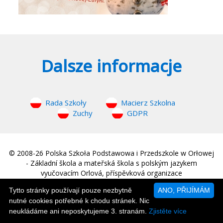
Dalsze informacje
Rada Szkoły
Macierz Szkolna
Zuchy
GDPR
© 2008-26 Polska Szkoła Podstawowa i Przedszkole w Orłowej
- Základní škola a mateřská škola s polským jazykem
vyučovacím Orlová, příspěvková organizace
web © 2008-26
MM Sound
|
Strona główna
Tytto stránky používají pouze nezbytně
ANO, PŘIJÍMÁM
nutné cookies potřebné k chodu stránek. Nic
neukládáme ani neposkytujeme 3. stranám.
Zjistěte více