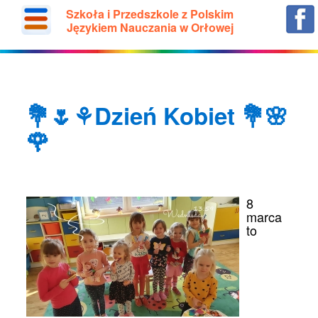
Szkoła i Przedszkole z Polskim
Językiem Nauczania w Orłowej
💐🌷⚘️Dzień Kobiet 💐🌸
🌹
8
marca
to